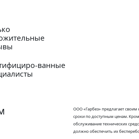
ько
ожительные
ывы
тифициро-ванные
циалисты
м
ООО «Гарбез» предлагает своим 
сроки по доступным ценам. Кром
обслуживание технических средст
должно обеспечить их беспереб